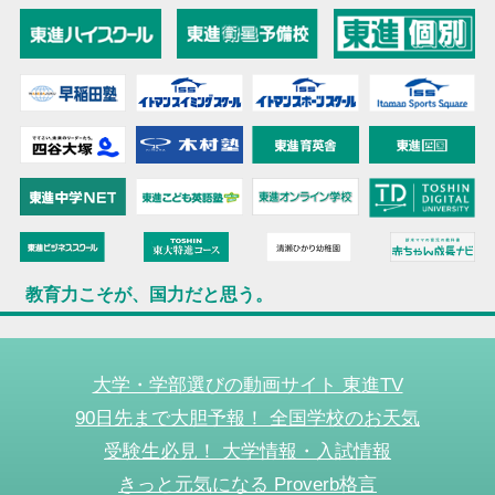
教育力こそが、国力だと思う。
大学・学部選びの動画サイト 東進TV
90日先まで大胆予報！ 全国学校のお天気
受験生必見！ 大学情報・入試情報
きっと元気になる Proverb格言