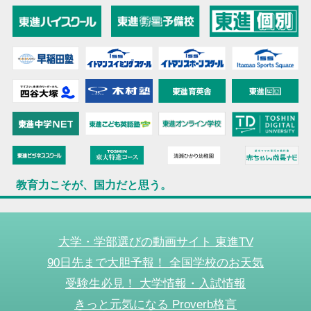
教育力こそが、国力だと思う。
大学・学部選びの動画サイト 東進TV
90日先まで大胆予報！ 全国学校のお天気
受験生必見！ 大学情報・入試情報
きっと元気になる Proverb格言