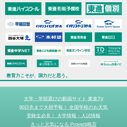
教育力こそが、国力だと思う。
大学・学部選びの動画サイト 東進TV
90日先まで大胆予報！ 全国学校のお天気
受験生必見！ 大学情報・入試情報
きっと元気になる Proverb格言