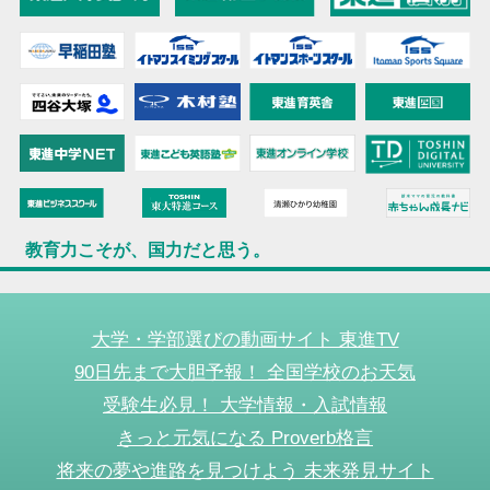
教育力こそが、国力だと思う。
大学・学部選びの動画サイト 東進TV
90日先まで大胆予報！ 全国学校のお天気
受験生必見！ 大学情報・入試情報
きっと元気になる Proverb格言
将来の夢や進路を見つけよう 未来発見サイト