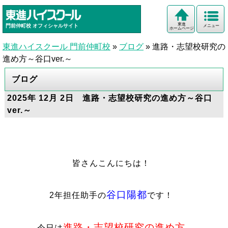
東進
門前仲町校
オフィシャルサイト
メニュー
ホームページ
東進ハイスクール 門前仲町校
»
ブログ
»
進路・志望校研究の
進め方～谷口ver.～
ブログ
2025年 12月 2日 進路・志望校研究の進め方～谷口
ver.～
皆さんこんにちは！
谷口陽都
2年担任助手の
です！
進路・志望校研究の進め方
今日は