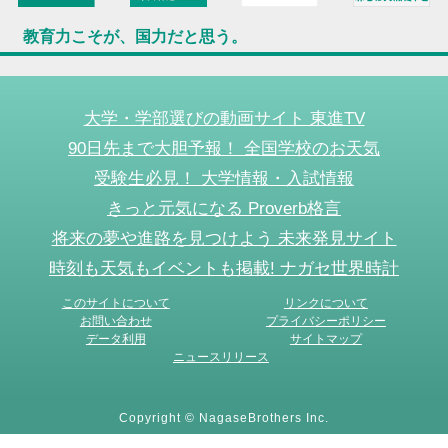
教育力こそが、国力だと思う。
大学・学部選びの動画サイト 東進TV
90日先まで大胆予報！ 全国学校のお天気
受験生必見！ 大学情報・入試情報
きっと元気になる Proverb格言
将来の夢や進路を見つけよう 未来発見サイト
時刻も天気もイベントも掲載! ナガセ世界時計
このサイトについて
リンクについて
お問い合わせ
プライバシーポリシー
データ利用
サイトマップ
ニュースリリース
Copyright © NagaseBrothers Inc.