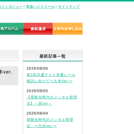
長インタビュー
|
東進ハイスクール
|
サイトマップ
最新記事一覧
2026/08/06
er.
第3回共通テスト本番レベル
模試に向けて〜久米Ver.〜
2026/08/05
【受験生時代のメンタル管理
法】～原ver～
2026/08/04
受験生時代のメンタル管理
法 〜日永ver.〜