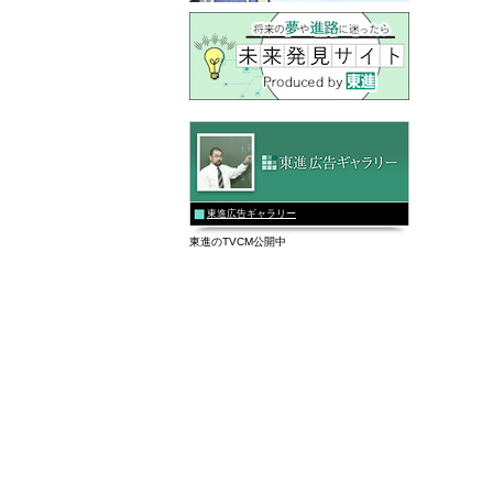
東進広告ギャラリー
東進のTVCM公開中