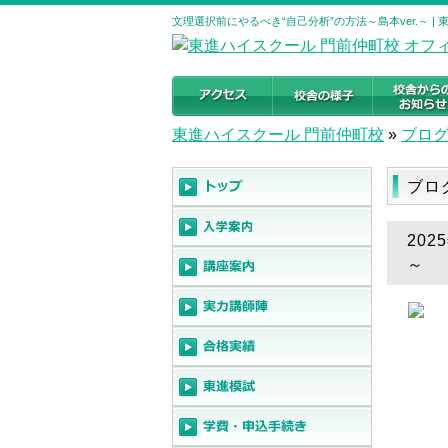
文理選択前にやるべき“自己分析”の方法～島本ver.～ 
東進ハイスクール 門前仲町校
»
ブロ
ブロ
202
～