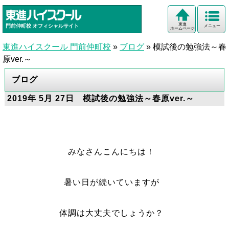
東進
門前仲町校
オフィシャルサイト
メニュー
ホームページ
東進ハイスクール 門前仲町校
»
ブログ
»
模試後の勉強法～春
原ver.～
ブログ
2019年 5月 27日 模試後の勉強法～春原ver.～
みなさんこんにちは！
暑い日が続いていますが
体調は大丈夫でしょうか？