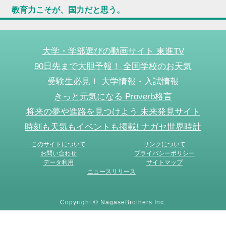
教育力こそが、国力だと思う。
大学・学部選びの動画サイト 東進TV
90日先まで大胆予報！ 全国学校のお天気
受験生必見！ 大学情報・入試情報
きっと元気になる Proverb格言
将来の夢や進路を見つけよう 未来発見サイト
時刻も天気もイベントも掲載! ナガセ世界時計
このサイトについて
リンクについて
お問い合わせ
プライバシーポリシー
データ利用
サイトマップ
ニュースリリース
Copyright © NagaseBrothers Inc.