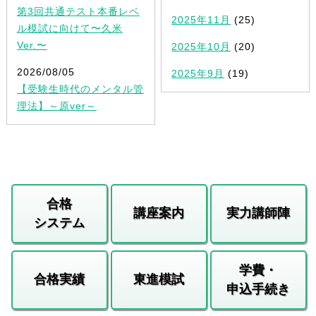
第3回共通テスト本番レベ
2025年11月
(25)
ル模試に向けて〜久米
Ver.〜
2025年10月
(20)
2026/08/05
2025年9月
(19)
【受験生時代のメンタル管
理法】～原ver～
合格
講座案内
実力講師陣
システム
学費・
合格実績
東進模試
申込手続き