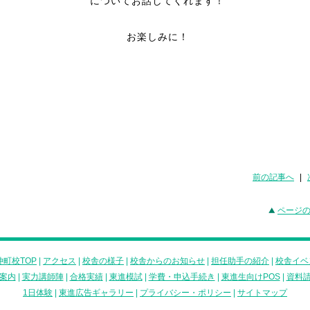
についてお話してくれます！
お楽しみに！
前の記事へ
|
ページ
町校TOP
|
アクセス
|
校舎の様子
|
校舎からのお知らせ
|
担任助手の紹介
|
校舎イベ
案内
|
実力講師陣
|
合格実績
|
東進模試
|
学費・申込手続き
|
東進生向けPOS
|
資料
1日体験
|
東進広告ギャラリー
|
プライバシー・ポリシー
|
サイトマップ