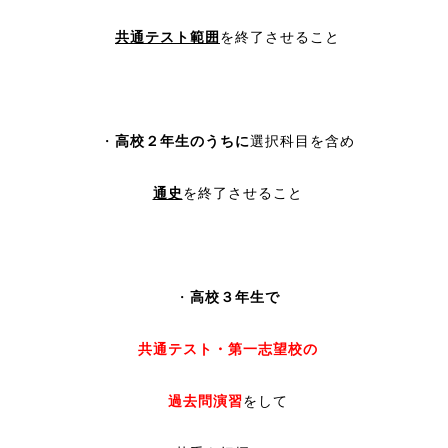
共通テスト範囲
を終了させること
・
高校２年生のうちに
選択科目を含め
通史
を終了させること
・
高校３年生で
共通テスト・第一志望校の
過去問演習
をして