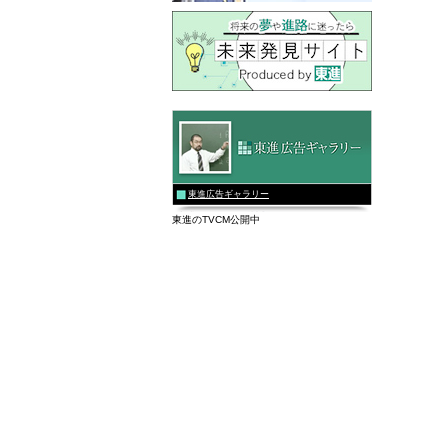
東進広告ギャラリー
東進のTVCM公開中