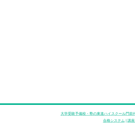
大学受験予備校・塾の東進ハイスクール門前仲
合格システム
|
講座