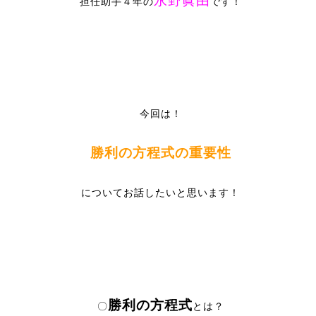
永野眞由
担任助手４年の
です！
今回は！
勝利の方程式の重要性
についてお話したいと思います！
勝利の方程式
〇
とは？