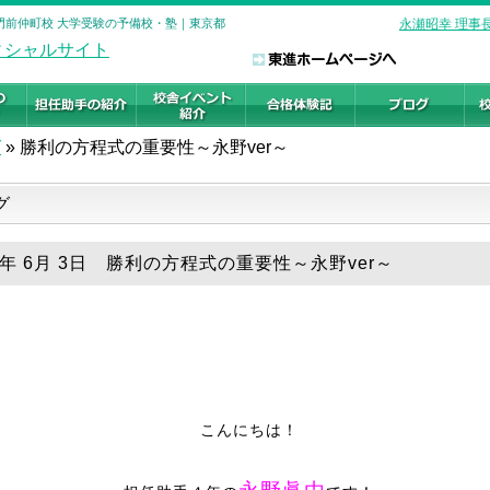
 門前仲町校 大学受験の予備校・塾｜東京都
永瀬昭幸 理事
グ
»
勝利の方程式の重要性～永野ver～
グ
26年 6月 3日 勝利の方程式の重要性～永野ver～
こんにちは！