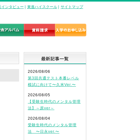
長インタビュー
|
東進ハイスクール
|
サイトマップ
最新記事一覧
2026/08/06
第3回共通テスト本番レベル
模試に向けて〜久米Ver.〜
2026/08/05
【受験生時代のメンタル管理
法】～原ver～
2026/08/04
受験生時代のメンタル管理
法 〜日永ver.〜