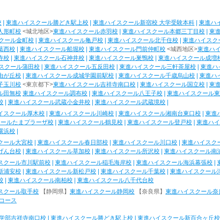
校
|
東進ハイスクール勝どき駅上校
|
東進ハイスクール新宿校 大学受験本科
|
東進ハ
人形町校
<城北地区>
東進ハイスクール赤羽校
|
東進ハイスクール本郷三丁目校
|
東
クール金町校
|
東進ハイスクール亀戸校
|
東進ハイスクール北千住校
|
東進ハイスク
葛西校
|
東進ハイスクール船堀校
|
東進ハイスクール門前仲町校
<城西地区>
東進ハ
寺校
|
東進ハイスクール石神井校
|
東進ハイスクール巣鴨校
|
東進ハイスクール成増
スクール蒲田校
|
東進ハイスクール五反田校
|
東進ハイスクール三軒茶屋校
|
東進ハ
由が丘校
|
東進ハイスクール成城学園前駅校
|
東進ハイスクール千歳烏山校
|
東進ハ
子玉川校
<東京都下>
東進ハイスクール吉祥寺南口校
|
東進ハイスクール国立校
|
東
ル田無校
東進ハイスクール調布校
|
東進ハイスクール八王子校
|
東進ハイスクール東
校
|
東進ハイスクール武蔵小金井校
|
東進ハイスクール武蔵境校
|
イスクール厚木校
|
東進ハイスクール川崎校
|
東進ハイスクール湘南台東口校
|
東進
クールたまプラーザ校
|
東進ハイスクール鶴見校
|
東進ハイスクール登戸校
|
東進ハイ
横浜校
|
クール大宮校
|
東進ハイスクール春日部校
|
東進ハイスクール川口校
|
東進ハイスク
げん台校
|
東進ハイスクール草加校
|
東進ハイスクール所沢校
|
東進ハイスクール南
スクール市川駅前校
|
東進ハイスクール稲毛海岸校
|
東進ハイスクール海浜幕張校
|
新浦安校
|
東進ハイスクール新松戸校
|
東進ハイスクール千葉校
|
東進ハイスクール
校
|
東進ハイスクール南柏校
|
東進ハイスクール八千代台校
スクール取手校
【静岡県】
東進ハイスクール静岡校
【奈良県】
東進ハイスクール奈
コース
学部吉祥寺南口校
|
東進ハイスクール勝どき駅上校
|
東進ハイスクール新百合ヶ丘校