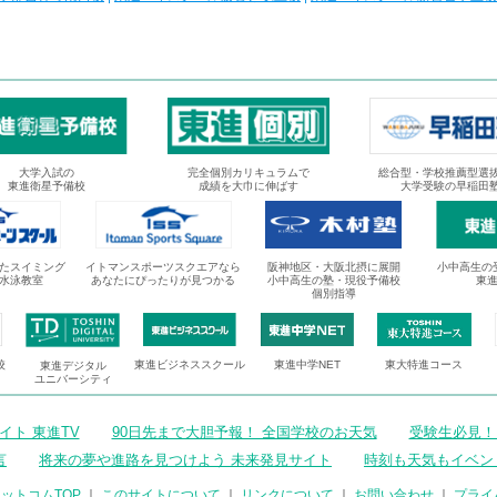
大学入試の
完全個別カリキュラムで
総合型・学校推薦型選
東進衛星予備校
成績を大巾に伸ばす
大学受験の早稲田
たスイミング
イトマンスポーツスクエアなら
阪神地区・大阪北摂に展開
小中高生の
水泳教室
あなたにぴったりが見つかる
小中高生の塾・現役予備校
東
個別指導
校
東進ビジネススクール
東進中学NET
東大特進コース
東進デジタル
ユニバーシティ
ト 東進TV
90日先まで大胆予報！ 全国学校のお天気
受験生必見！
言
将来の夢や進路を見つけよう 未来発見サイト
時刻も天気もイベン
ットコムTOP
｜
このサイトについて
｜
リンクについて
｜
お問い合わせ
｜
プライ