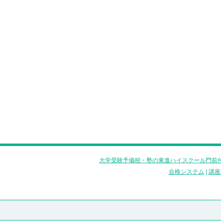
大学受験予備校・塾の東進ハイスクール門前仲
合格システム
|
講座