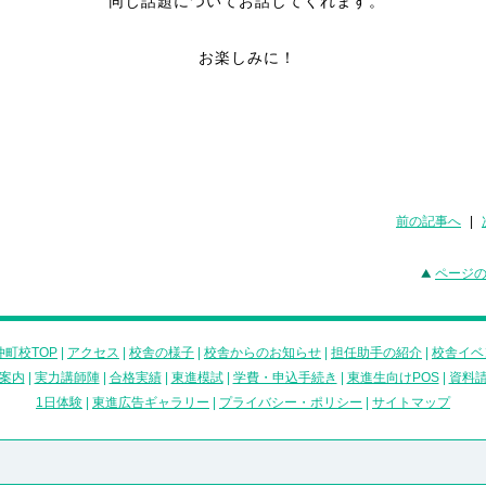
同じ話題についてお話してくれます。
お楽しみに！
前の記事へ
|
ページ
町校TOP
|
アクセス
|
校舎の様子
|
校舎からのお知らせ
|
担任助手の紹介
|
校舎イベ
案内
|
実力講師陣
|
合格実績
|
東進模試
|
学費・申込手続き
|
東進生向けPOS
|
資料
1日体験
|
東進広告ギャラリー
|
プライバシー・ポリシー
|
サイトマップ