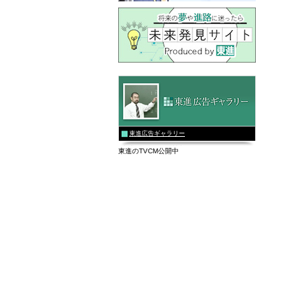
東進広告ギャラリー
東進のTVCM公開中