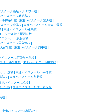
イスクール新宿エルタワー校
|
進ハイスクール茗荷谷校
ール錦糸町校
|
東進ハイスクール豊洲校
|
イスクール池袋校
|
東進ハイスクール大泉学園校
|
校
|
東進ハイスクール練馬校
イスクール渋谷駅西口校
|
イスクール千歳船橋校
進ハイスクール国分寺校
|
久留米校
|
東進ハイスクール府中校
|
ハイスクール新百合ヶ丘校
|
スクール平塚校
|
東進ハイスクール藤沢校
|
ール川越校
|
東進ハイスクール小手指校
|
浦和校
|
東進ハイスクール与野校
東進ハイスクール柏校
|
津田沼校
|
東進ハイスクール成田駅前校
|
良校
|
|
東進ハイスクール浦和校
|