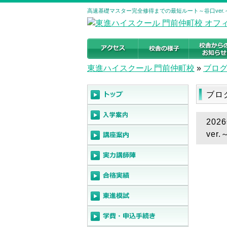
高速基礎マスター完全修得までの最短ルート～谷口ver.
東進ハイスクール 門前仲町校
»
ブロ
ブロ
20
ver.