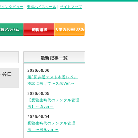
長インタビュー
|
東進ハイスクール
|
サイトマップ
最新記事一覧
2026/08/06
～谷口
第3回共通テスト本番レベル
模試に向けて〜久米Ver.〜
2026/08/05
【受験生時代のメンタル管理
法】～原ver～
2026/08/04
受験生時代のメンタル管理
法 〜日永ver.〜