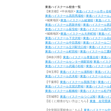
東進ハイスクール校舎一覧
【東京都】<中央地区>
東進ハイスクール市ヶ谷
東進ハイスクール高田馬場校
|
東進ハイスクール
<城東地区>
東進ハイスクール綾瀬校
|
東進ハイス
東進ハイスクール西新井校
|
東進ハイスクール西
東進ハイスクール荻窪校
|
東進ハイスクール高円
<城南地区>
東進ハイスクール大井町校
|
東進ハイ
東進ハイスクール下北沢校
|
東進ハイスクール自
東進ハイスクール中目黒校
|
東進ハイスクール二
東進ハイスクール立川駅北口校
|
東進ハイスクー
東進ハイスクール町田校
|
東進ハイスクール三鷹
【神奈川県】
東進ハイスクール青葉台校
|
東進ハ
東進ハイスクールセンター南駅前校
東進ハイス
東進ハイスクール武蔵小杉校
|
東進ハイスクール
【埼玉県】
東進ハイスクール浦和校
|
東進ハイス
東進ハイスクール志木校
|
東進ハイスクールせん
【千葉県】
東進ハイスクール我孫子校
|
東進ハイ
東進ハイスクール北習志野校
|
東進ハイスクール
東進ハイスクール船橋校
|
東進ハイスクール松戸
【茨城県】
東進ハイスクールつくば校
|
東進ハイ
【近くに校舎がない方はこちら】
東進 在宅受講
【中学部設置校舎はこちら】
東進ハイスクール中