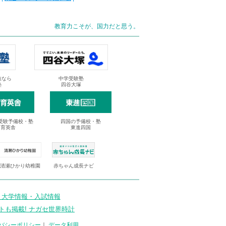
教育力こそが、国力だと思う。
抜なら
中学受験塾
塾
四谷大塚
受験予備校・塾
四国の予備校・塾
進育英舎
東進四国
清瀬ひかり幼稚園
赤ちゃん成長ナビ
 大学情報・入試情報
トも掲載! ナガセ世界時計
バシーポリシー
｜
データ利用