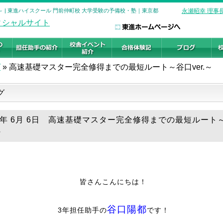
～ | 東進ハイスクール 門前仲町校 大学受験の予備校・塾｜東京都
永瀬昭幸 理事
グ
»
高速基礎マスター完全修得までの最短ルート～谷口ver.～
グ
26年 6月 6日 高速基礎マスター完全修得までの最短ルート
～
皆さんこんにちは！
谷口陽都
3年担任助手の
です！