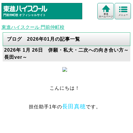
東進
門前仲町校
オフィシャルサイト
メニュー
ホームページ
東進ハイスクール 門前仲町校
ブログ 2026年01月の記事一覧
2026年 1月 26日 併願・私大・二次への向き合い方～
長田ver～
こんにちは！
長田真穂
担任助手1年の
です。