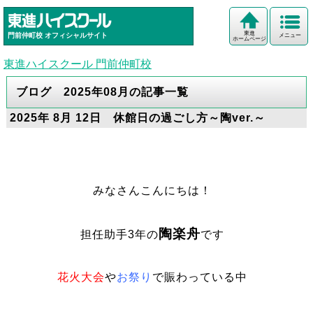
東進
門前仲町校
オフィシャルサイト
メニュー
ホームページ
東進ハイスクール 門前仲町校
ブログ 2025年08月の記事一覧
2025年 8月 12日 休館日の過ごし方～陶ver.～
みなさんこんにちは！
陶楽舟
担任助手3年の
です
花火大会
や
お祭り
で賑わっている中