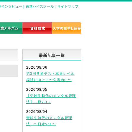
長インタビュー
|
東進ハイスクール
|
サイトマップ
最新記事一覧
2026/08/06
第3回共通テスト本番レベル
模試に向けて〜久米Ver.〜
2026/08/05
【受験生時代のメンタル管理
法】～原ver～
2026/08/04
受験生時代のメンタル管理
法 〜日永ver.〜