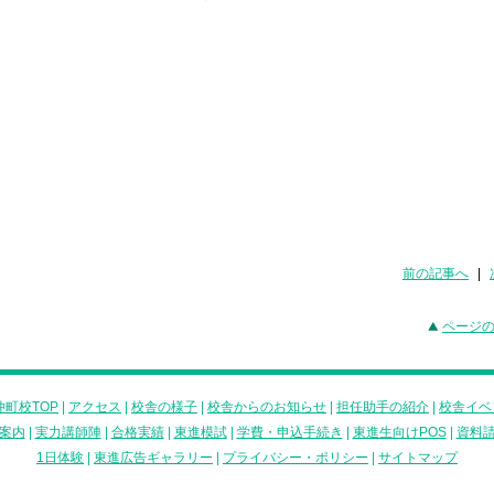
前の記事へ
|
ページ
町校TOP
|
アクセス
|
校舎の様子
|
校舎からのお知らせ
|
担任助手の紹介
|
校舎イベ
案内
|
実力講師陣
|
合格実績
|
東進模試
|
学費・申込手続き
|
東進生向けPOS
|
資料
1日体験
|
東進広告ギャラリー
|
プライバシー・ポリシー
|
サイトマップ