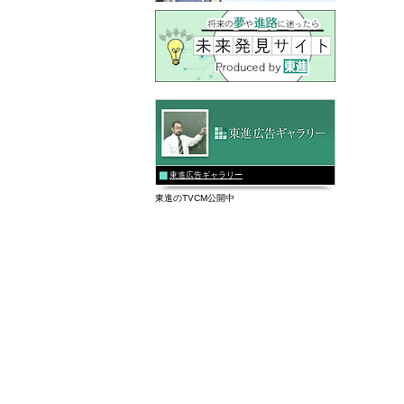
東進広告ギャラリー
東進のTVCM公開中