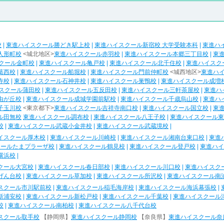
校
|
東進ハイスクール勝どき駅上校
|
東進ハイスクール新宿校 大学受験本科
|
東進ハ
人形町校
<城北地区>
東進ハイスクール赤羽校
|
東進ハイスクール本郷三丁目校
|
東
クール金町校
|
東進ハイスクール亀戸校
|
東進ハイスクール北千住校
|
東進ハイスク
葛西校
|
東進ハイスクール船堀校
|
東進ハイスクール門前仲町校
<城西地区>
東進ハ
寺校
|
東進ハイスクール石神井校
|
東進ハイスクール巣鴨校
|
東進ハイスクール成増
スクール蒲田校
|
東進ハイスクール五反田校
|
東進ハイスクール三軒茶屋校
|
東進ハ
由が丘校
|
東進ハイスクール成城学園前駅校
|
東進ハイスクール千歳烏山校
|
東進ハ
子玉川校
<東京都下>
東進ハイスクール吉祥寺南口校
|
東進ハイスクール国立校
|
東
ル田無校
東進ハイスクール調布校
|
東進ハイスクール八王子校
|
東進ハイスクール東
校
|
東進ハイスクール武蔵小金井校
|
東進ハイスクール武蔵境校
|
イスクール厚木校
|
東進ハイスクール川崎校
|
東進ハイスクール湘南台東口校
|
東進
クールたまプラーザ校
|
東進ハイスクール鶴見校
|
東進ハイスクール登戸校
|
東進ハイ
横浜校
|
クール大宮校
|
東進ハイスクール春日部校
|
東進ハイスクール川口校
|
東進ハイスク
げん台校
|
東進ハイスクール草加校
|
東進ハイスクール所沢校
|
東進ハイスクール南
スクール市川駅前校
|
東進ハイスクール稲毛海岸校
|
東進ハイスクール海浜幕張校
|
新浦安校
|
東進ハイスクール新松戸校
|
東進ハイスクール千葉校
|
東進ハイスクール
校
|
東進ハイスクール南柏校
|
東進ハイスクール八千代台校
スクール取手校
【静岡県】
東進ハイスクール静岡校
【奈良県】
東進ハイスクール奈