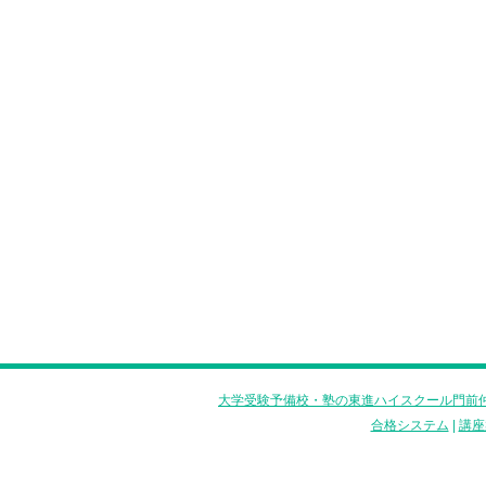
大学受験予備校・塾の東進ハイスクール門前仲
合格システム
|
講座