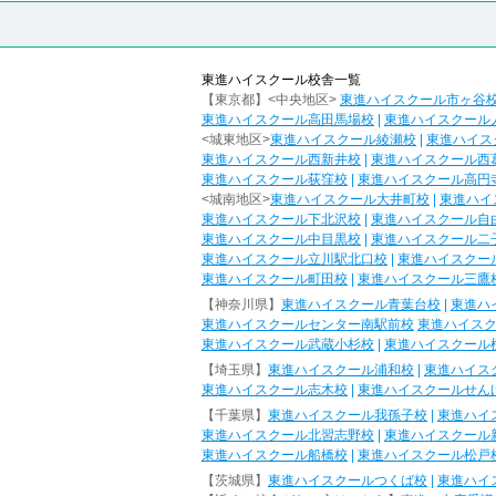
東進ハイスクール校舎一覧
【東京都】<中央地区>
東進ハイスクール市ヶ谷
東進ハイスクール高田馬場校
|
東進ハイスクール
<城東地区>
東進ハイスクール綾瀬校
|
東進ハイス
東進ハイスクール西新井校
|
東進ハイスクール西
東進ハイスクール荻窪校
|
東進ハイスクール高円
<城南地区>
東進ハイスクール大井町校
|
東進ハイ
東進ハイスクール下北沢校
|
東進ハイスクール自
東進ハイスクール中目黒校
|
東進ハイスクール二
東進ハイスクール立川駅北口校
|
東進ハイスクー
東進ハイスクール町田校
|
東進ハイスクール三鷹
【神奈川県】
東進ハイスクール青葉台校
|
東進ハ
東進ハイスクールセンター南駅前校
東進ハイス
東進ハイスクール武蔵小杉校
|
東進ハイスクール
【埼玉県】
東進ハイスクール浦和校
|
東進ハイス
東進ハイスクール志木校
|
東進ハイスクールせん
【千葉県】
東進ハイスクール我孫子校
|
東進ハイ
東進ハイスクール北習志野校
|
東進ハイスクール
東進ハイスクール船橋校
|
東進ハイスクール松戸
【茨城県】
東進ハイスクールつくば校
|
東進ハイ