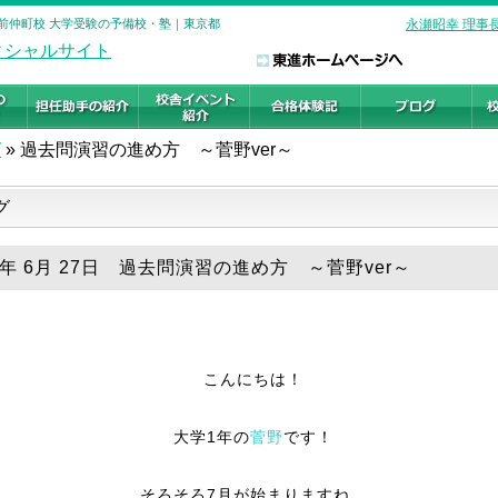
 門前仲町校 大学受験の予備校・塾｜東京都
永瀬昭幸 理事
グ
»
過去問演習の進め方 ～菅野ver～
グ
26年 6月 27日 過去問演習の進め方 ～菅野ver～
こんにちは！
大学1年の
菅野
です！
そろそろ7月が始まりますね。