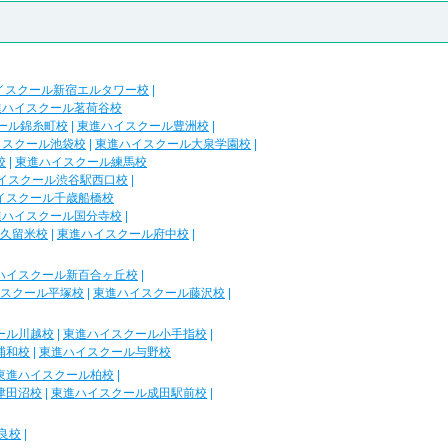
イスクール新宿エルタワー校
|
進ハイスクール茗荷谷校
ール錦糸町校
|
東進ハイスクール豊洲校
|
イスクール池袋校
|
東進ハイスクール大泉学園校
|
校
|
東進ハイスクール練馬校
イスクール渋谷駅西口校
|
イスクール千歳船橋校
進ハイスクール国分寺校
|
久留米校
|
東進ハイスクール府中校
|
ハイスクール新百合ヶ丘校
|
スクール平塚校
|
東進ハイスクール藤沢校
|
ール川越校
|
東進ハイスクール小手指校
|
浦和校
|
東進ハイスクール与野校
東進ハイスクール柏校
|
津田沼校
|
東進ハイスクール成田駅前校
|
良校
|